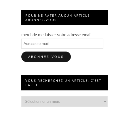
POUR NE RATER AUCUN ARTICLE
ABONNEZ-VOUS
merci de me laisser votre adresse email
Adresse
e-
mail
VOUS RECHERCHEZ UN ARTICLE, C’EST
PAR ICI
Vous
recherchez
un
article,
c’est
par