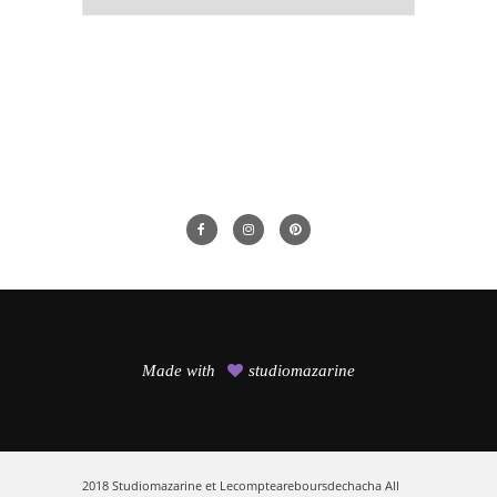
recherchez
un
article,
c’est
par
ici
Made with
studiomazarine
2018 Studiomazarine et Lecompteareboursdechacha All