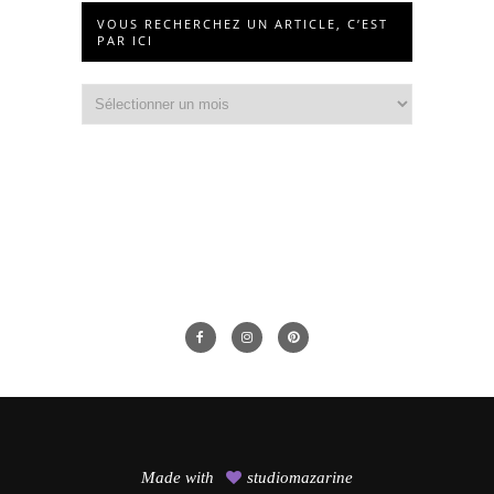
VOUS RECHERCHEZ UN ARTICLE, C’EST
PAR ICI
Vous
recherchez
un
article,
c’est
par
ici
Made with
studiomazarine