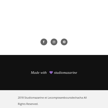
article,
c’est
par
ici
Made with
studiomazarine
2018 Studiomazarine et Lecompteareboursdechacha All
Rights Reserved.