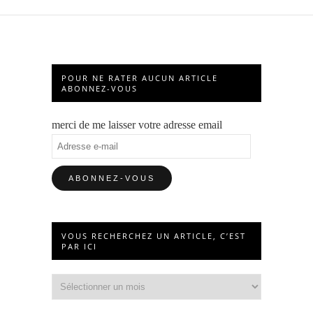
POUR NE RATER AUCUN ARTICLE
ABONNEZ-VOUS
merci de me laisser votre adresse email
Adresse
e-
mail
VOUS RECHERCHEZ UN ARTICLE, C’EST
PAR ICI
Vous
recherchez
un