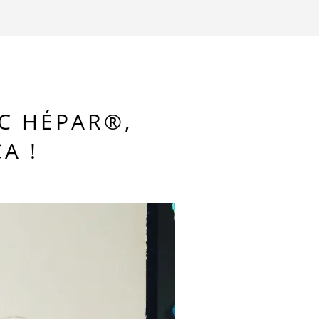
C HÉPAR®,
A !