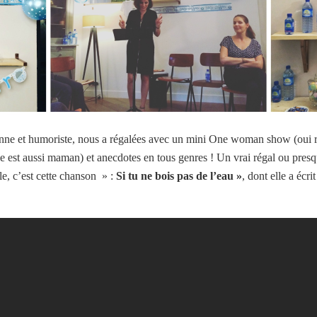
nne et humoriste, nous a régalées avec un mini One woman show (oui ri
e est aussi maman) et anecdotes en tous genres ! Un vrai régal ou presqu
e, c’est cette chanson » :
Si tu ne bois pas de l’eau »
, dont elle a écri