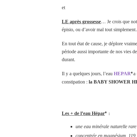
et
LE après grossesse
… Je crois que notr
épisio, ou d’avoir mal tout simplement…
En tout état de cause, je déplore vraim
période aussi importante de nos vies de
durant.
Il y a quelques jours, l’eau
HEPAR
a 
®
constipation :
la BABY SHOWER H
Les + de l’eau Hépar
® :
une eau minérale naturelle rare
concentrée en magnésium, 119 m