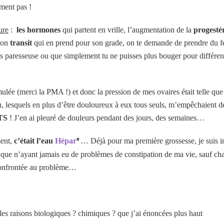
ment pas !
ure
:
les hormones
qui partent en vrille, l’augmentation de la
progesté
 ton
transit
qui en prend pour son grade, on te demande de prendre du fer,
s paresseuse ou que simplement tu ne puisses plus bouger pour différente
ulée (merci la PMA !) et donc la pression de mes ovaires était telle que 
 lesquels en plus d’être douloureux à eux tous seuls, m’empêchaient de 
TS
! J’en ai pleuré de douleurs pendant des jours, des semaines…
ment,
c’était l’eau
Hépar
… Déjà pour ma première grossesse, je suis i
®
que n’ayant jamais eu de problèmes de constipation de ma vie, sauf ch
 confrontée au problème…
 les raisons biologiques ? chimiques ? que j’ai énoncées plus haut