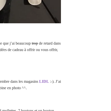
rce que j’ai beaucoup
trop
de retard dans
dées de cadeau à offrir ou vous offrir,
écembre dans les magasins
LIDL
:-). J’ai
mbine en photo ^^.
 3 mollettes, 7 boutons et un bouton