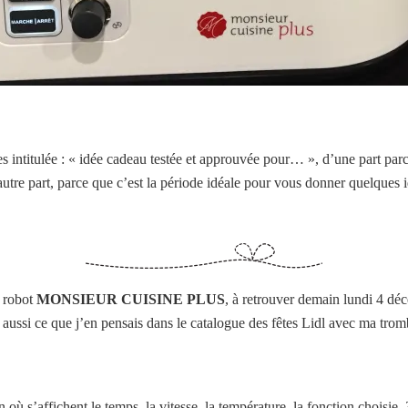
cles intitulée : « idée cadeau testée et approuvée pour… », d’une part pa
autre part, parce que c’est la période idéale pour vous donner quelques i
 robot
MONSIEUR CUISINE PLUS
, à retrouver demain lundi 4 d
re aussi ce que j’en pensais dans le catalogue des fêtes Lidl avec ma tro
!
 où s’affichent le temps, la vitesse, la température, la fonction choisie,