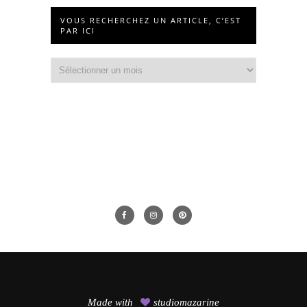
VOUS RECHERCHEZ UN ARTICLE, C’EST
PAR ICI
Vous
recherchez
un
article,
c’est
par
ici
Made with
studiomazarine