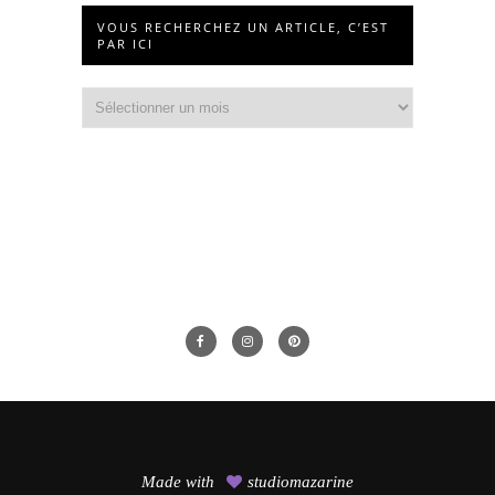
VOUS RECHERCHEZ UN ARTICLE, C’EST
PAR ICI
Vous
recherchez
un
article,
c’est
par
ici
Made with
studiomazarine