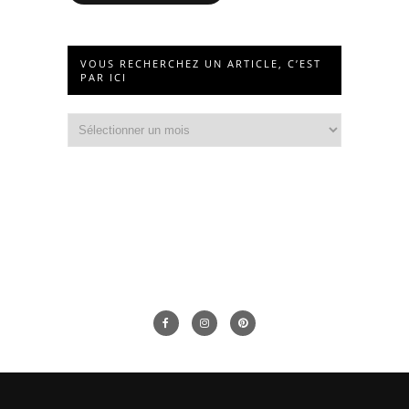
VOUS RECHERCHEZ UN ARTICLE, C’EST
PAR ICI
Vous
recherchez
un
article,
c’est
par
ici