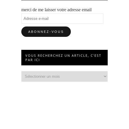
merci de me laisser votre adresse email
Adresse
e-
mail
VOUS RECHERCHEZ UN ARTICLE, C’EST
PAR ICI
Vous
recherchez
un
article,
c’est
par
ici