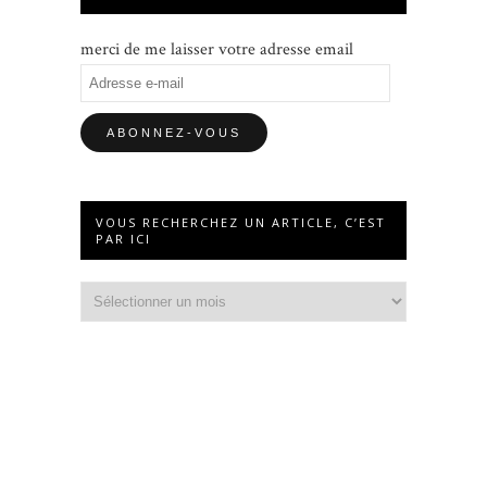
merci de me laisser votre adresse email
Adresse
e-
mail
VOUS RECHERCHEZ UN ARTICLE, C’EST
PAR ICI
Vous
recherchez
un
article,
c’est
par
ici