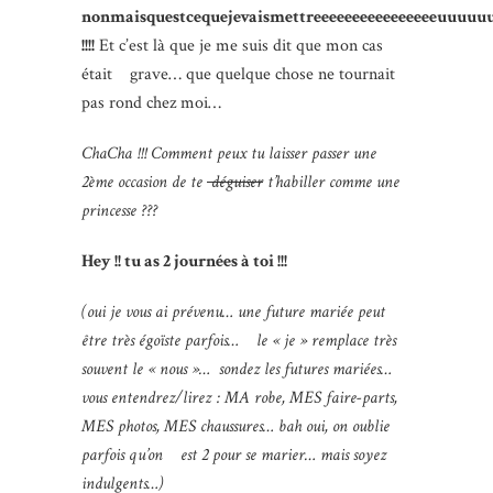
nonmaisquestcequejevaismettreeeeeeeeeeeeeeeeuu
!!!!
Et c’est là que je me suis dit que mon cas
était grave… que quelque chose ne tournait
pas rond chez moi…
ChaCha !!! Comment peux tu laisser passer une
2ème occasion de te
déguiser
t’habiller comme une
princesse ???
Hey !! tu as 2 journées à toi !!!
(oui je vous ai prévenu… une future mariée peut
être très égoïste parfois… le « je » remplace très
souvent le « nous »… sondez les futures mariées…
vous entendrez/lirez : MA robe, MES faire-parts,
MES photos, MES chaussures… bah oui, on oublie
parfois qu’on est 2 pour se marier… mais soyez
indulgents…)