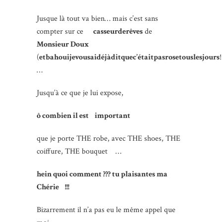
Jusque là tout va bien… mais c’est sans
compter sur ce
casseurderêves
de
Monsieur Doux
(
etbahouijevousaidéjàditquec’étaitpasrosetouslesjours
!
…
Jusqu’à ce que je lui expose,
ô combien il est important
que je porte THE robe, avec THE shoes, THE
coiffure, THE bouquet …
hein quoi comment ??? tu plaisantes ma
Chérie !!!
Bizarrement il n’a pas eu le même appel que