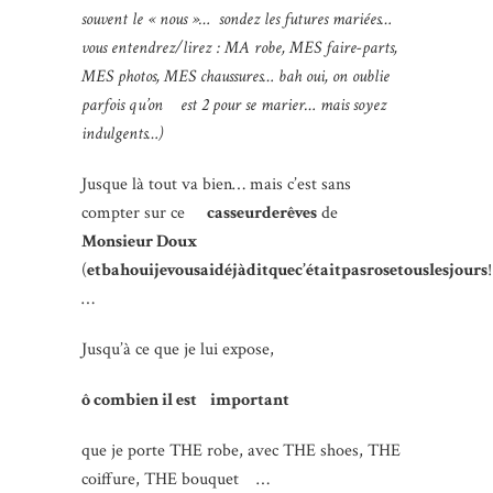
souvent le « nous »… sondez les futures mariées…
vous entendrez/lirez : MA robe, MES faire-parts,
MES photos, MES chaussures… bah oui, on oublie
parfois qu’on est 2 pour se marier… mais soyez
indulgents…)
Jusque là tout va bien… mais c’est sans
compter sur ce
casseurderêves
de
Monsieur Doux
(
etbahouijevousaidéjàditquec’étaitpasrosetouslesjours
!
…
Jusqu’à ce que je lui expose,
ô combien il est important
que je porte THE robe, avec THE shoes, THE
coiffure, THE bouquet …