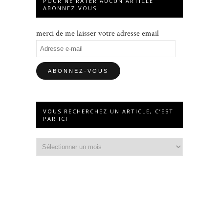
POUR NE RATER AUCUN ARTICLE
ABONNEZ-VOUS
merci de me laisser votre adresse email
Adresse
e-
mail
VOUS RECHERCHEZ UN ARTICLE, C’EST
PAR ICI
Vous
recherchez
un
article,
c’est
par
ici