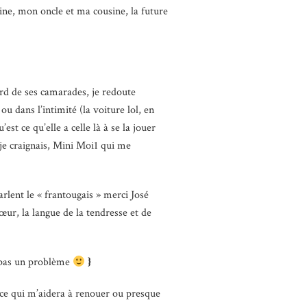
ine, mon oncle et ma cousine, la future
.
ard de ses camarades, je redoute
ou dans l’intimité (la voiture lol, en
st ce qu’elle a celle là à se la jouer
e je craignais, Mini Moi1 qui me
rlent le « frantougais » merci José
cœur, la langue de la tendresse et de
t pas un problème
}
, ce qui m’aidera à renouer ou presque