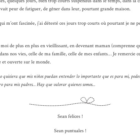
olés, quelques jours, bien trop courts suspendus dans le temps, dans l
avait peur de fatiguer, de gêner dans leur, pourtant grande maison.
i m’ont fascinée, j’ai détesté ces jours trop courts où pourtant je ne 
n moi de plus en plus en vieillissant, en devenant maman (comprenne qu
ans nos vies, celle de ma famille, celle de mes enfants… Je remercie ce
e et ouverte sur le monde.
to quisiera que mis niños puedan entender lo importante que es para mi, poder
aro para mis padres… Hay que valorar quienes somos…
Sean felices !
Sean puntuales !