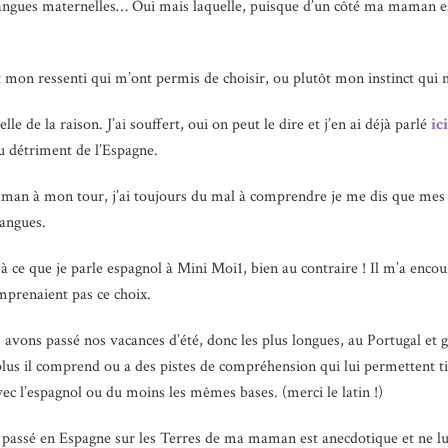
langues maternelles… Oui mais laquelle, puisque d’un côté ma maman es
 mon ressenti qui m’ont permis de choisir, ou plutôt mon instinct qui m
lle de la raison. J’ai souffert, oui on peut le dire et j’en ai déjà parlé
ici
au détriment de l’Espagne.
aman à mon tour, j’ai toujours du mal à comprendre je me dis que mes 
langues.
 ce que je parle espagnol à Mini Moi1, bien au contraire ! Il m’a encou
prenaient pas ce choix.
s avons passé nos vacances d’été, donc les plus longues, au Portugal et
 plus il comprend ou a des pistes de compréhension qui lui permettent t
ec l’espagnol ou du moins les mêmes bases. (merci le latin !)
assé en Espagne sur les Terres de ma maman est anecdotique et ne lu