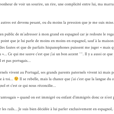
bonheur de voir un sourire, un rire, une complicité entre lui, ma marra
s autres est devenu pesant, ou du moins la pression que je me suis mise
ile en public de m’adresser à mon grand en espagnol car je redoute le reg
tel point que je lui parle de moins en moins en espagnol, sauf à la maison 
 des fautes et que de parfaits hispanophones puissent me juger « mais qu’e
u »… Ce qui me sauve c’est que j’ai un bon accent ^^. Il y a aussi ce qu
l et pas portugais…
nels vivent au Portugal, ses grands parents paternels vivent ici mais pa
ce à toi…
Il se rebelle, mais la chance que j’ai c’est que la langue du 
ol et c’est ce qui nous réconcilie…
« frantougais » quand on est immigré ou enfant d’immigrés donc ce n’es
 les rails… Je suis bien décidée à lui parler exclusivement en espagnol