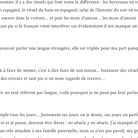
ier il y a des rituels qui font toute la différence : les berceuses en e
 en espagnol, le rituel du bain en espagnol, celui de l’histoire du soir 
ou encore dans la voiture… et puis les mots d’amour… les mots d’amour g
ant pis si le français vient interférer car évidemment il me manque un
voir parler une langue étrangère, elle est triplée pour ma part puisque
 à faire de-même, c’est à dire faire de son mieux… Instaurer des ritue
it des erreurs et tant pis si on nous regarde de travers…
oir un seul référent par langue, voilà pourquoi je ne peux pas leur parl
imple tous les jours… Justement ces jours où je doute, ces jours où parf
i et je pense, doivent être fières :
mi abuela y mi abuelo
. J’ai manqué d
is très attachée à ma famille paternelle, mais ce n’est pas pareil, ma gr