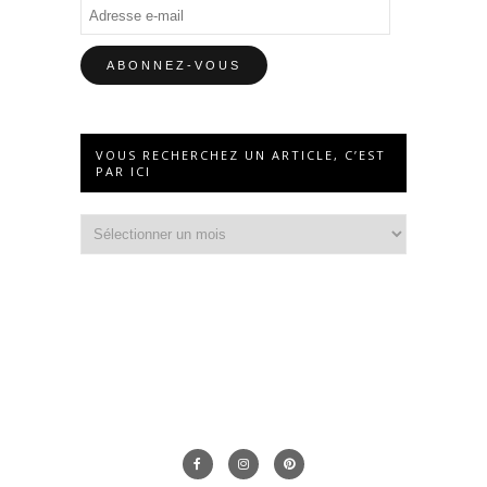
Adresse
e-
mail
VOUS RECHERCHEZ UN ARTICLE, C’EST
PAR ICI
Vous
recherchez
un
article,
c’est
par
ici