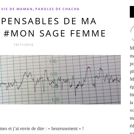
,
 VIE DE MAMAN
PAROLES DE CHACHA
SPENSABLES DE MA
E #MON SAGE FEMME
16/11/2016
Me
ma
po
pl
Mo
é
bl
la
vo
ma
éd
es et j’ai envie de dire : « heureusement » !
pa