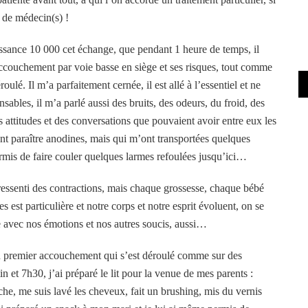
 de médecin(s) !
issance 10 000 cet échange, que pendant 1 heure de temps, il
couchement par voie basse en siège et ses risques, tout comme
oulé. Il m’a parfaitement cernée, il est allé à l’essentiel et ne
nsables, il m’a parlé aussi des bruits, des odeurs, du froid, des
 attitudes et des conversations que pouvaient avoir entre eux les
t paraître anodines, mais qui m’ont transportées quelques
permis de faire couler quelques larmes refoulées jusqu’ici…
à ressenti des contractions, mais chaque grossesse, chaque bébé
est particulière et notre corps et notre esprit évoluent, on se
e avec nos émotions et nos autres soucis, aussi…
on premier accouchement qui s’est déroulé comme sur des
in et 7h30, j’ai préparé le lit pour la venue de mes parents :
che, me suis lavé les cheveux, fait un brushing, mis du vernis