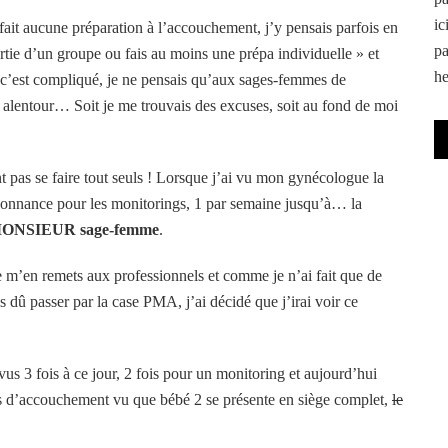
ic
fait aucune préparation à l’accouchement, j’y pensais parfois en
pa
 partie d’un groupe ou fais au moins une prépa individuelle » et
he
s c’est compliqué, je ne pensais qu’aux sages-femmes de
er alentour… Soit je me trouvais des excuses, soit au fond de moi
nt pas se faire tout seuls ! Lorsque j’ai vu mon gynécologue la
donnance pour les monitorings, 1 par semaine jusqu’à… la
ONSIEUR sage-femme
.
e m’en remets aux professionnels et comme je n’ai fait que de
 dû passer par la case PMA, j’ai décidé que j’irai voir ce
s 3 fois à ce jour, 2 fois pour un monitoring et aujourd’hui
es d’accouchement vu que bébé 2 se présente en siège complet,
le