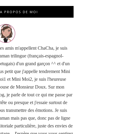
A PROPOS DE MOI
s amis m'appellent ChaCha, je suis
man trilingue (français-espagnol-
rtugais) d'un grand garçon ^^ et d'un
us petit que j'appelle tendrement Mini
i1 et Mini Moi2, je suis l'heureuse
pouse de Monsieur Doux. Sur mon
og, je parle de tout ce qui me passe par
 tête ou presque et j'essaie surtout de
us transmettre des émotions. Je suis
man mais pas que, donc pas de ligne
itoriale particulière, juste des envies de
rtage... J'espère que vous vous sentirez