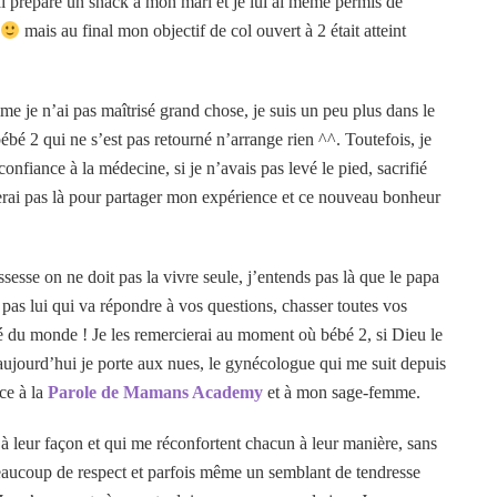
j’ai préparé un snack à mon mari et je lui ai même permis de
mais au final mon objectif de col ouvert à 2 était atteint
e je n’ai pas maîtrisé grand chose, je suis un peu plus dans le
é 2 qui ne s’est pas retourné n’arrange rien ^^. Toutefois, je
 confiance à la médecine, si je n’avais pas levé le pied, sacrifié
 serai pas là pour partager mon expérience et ce nouveau bonheur
ssesse on ne doit pas la vivre seule, j’entends pas là que le papa
 pas lui qui va répondre à vos questions, chasser toutes vos
 du monde ! Je les remercierai au moment où bébé 2, si Dieu le
aujourd’hui je porte aux nues, le gynécologue qui me suit depuis
ce à la
Parole de Mamans Academy
et à mon sage-femme.
à leur façon et qui me réconfortent chacun à leur manière, sans
 beaucoup de respect et parfois même un semblant de tendresse