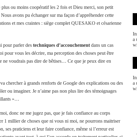
plus ou moins coopératif les 2 fois et Dieu merci, son petit
… Nous avons pu échanger sur ma façon d’appréhender cette
gations et mes craintes : siège complet QUESAKO et césarienne
In
a 
wi
i pour parler des
techniques d’accouchement
dans un cas
oi pour vous les décrire, ma perception des choses peut être
je ne voudrais pas dire de bêtises… Ce que je peux dire en
In
 va chercher à grands renforts de Google des explications ou des
a 
wi
ôler ou imaginer. Je n’aime pas non plus lire des témoignages
illants »…
 moi, donc ne me jugez pas, que je fais confiance au corps
ser 1 millier de choses que ni vous ni moi, ne pourrons maitriser
, ses praticiens et leur faire confiance, même si l’erreur est
ente avant tout, à qui l’on accorde un traitement particulier, si