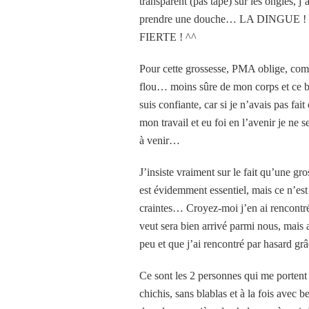
transparent (pas tapé) sur les ongles, 
prendre une douche… LA DINGUE !
FIERTE ! ^^
Pour cette grossesse, PMA oblige, comm
flou… moins sûre de mon corps et ce béb
suis confiante, car si je n’avais pas fait
mon travail et eu foi en l’avenir je ne
à venir…
J’insiste vraiment sur le fait qu’une gro
est évidemment essentiel, mais ce n’est
craintes… Croyez-moi j’en ai rencontré
veut sera bien arrivé parmi nous, mais 
peu et que j’ai rencontré par hasard grâ
Ce sont les 2 personnes qui me portent 
chichis, sans blablas et à la fois avec