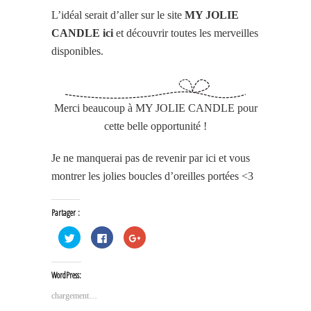
L’idéal serait d’aller sur le site
MY JOLIE
CANDLE ici
et découvrir toutes les merveilles
disponibles.
Merci beaucoup à MY JOLIE CANDLE pour
cette belle opportunité !
Je ne manquerai pas de revenir par ici et vous
montrer les jolies boucles d’oreilles portées <3
Partager :
Cliquez
Cliquez
Cliquez
pour
pour
pour
partager
partager
partager
sur
sur
sur
Twitter(ouvre
Facebook(ouvre
Google+
WordPress:
dans
dans
(ouvre
une
une
dans
nouvelle
nouvelle
une
chargement…
fenêtre)
fenêtre)
nouvelle
fenêtre)