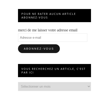
POUR NE RATER AUCUN ARTICLE
ABONNEZ-VOUS
merci de me laisser votre adresse email
Adresse
e-
mail
VOUS RECHERCHEZ UN ARTICLE, C’EST
PAR ICI
Vous
recherchez
un
article,
c’est
par