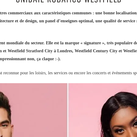
entres commerciaux aux caractéristiques communes : une bonne localisation,
itecture et de design, un panel d’enseignes optimal, une qualité de service
ent mondiale du secteur. Elle est la marque « signature », très populaire 
 et Westfield Stratford City à Londres, Westfield Century City et Westfie
pressionnant non, ça claque :-).
 reconnue pour les loisirs, les services ou encore les concerts et événements s