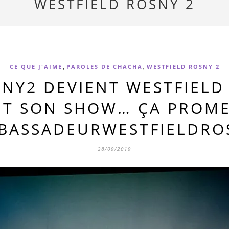
WESTFIELD ROSNY 2
,
,
CE QUE J'AIME
PAROLES DE CHACHA
WESTFIELD ROSNY 2
NY2 DEVIENT WESTFIELD 
IT SON SHOW… ÇA PROME
BASSADEURWESTFIELDRO
28/09/2019