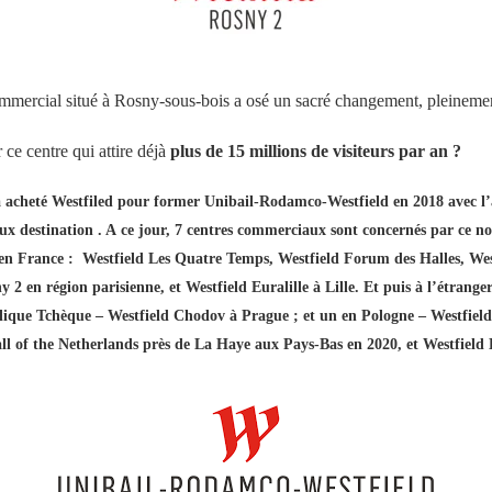
ercial situé à Rosny-sous-bois a osé un sacré changement, pleinement
ce centre qui attire déjà
plus de 15 millions de visiteurs par an ?
cheté Westfiled pour former Unibail-Rodamco-Westfield en 2018 avec l’a
x destination . A ce jour, 7 centres commerciaux sont concernés par ce no
n France : Westfield Les Quatre Temps, Westfield Forum des Halles, Westf
 2 en région parisienne, et Westfield Euralille à Lille. Et puis à l’étrange
que Tchèque – Westfield Chodov à Prague ; et un en Pologne – Westfield 
all of the Netherlands près de La Haye aux Pays-Bas en 2020, et Westfie