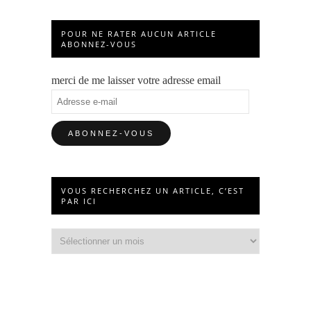
POUR NE RATER AUCUN ARTICLE
ABONNEZ-VOUS
merci de me laisser votre adresse email
Adresse
e-
mail
VOUS RECHERCHEZ UN ARTICLE, C’EST
PAR ICI
Vous
recherchez
un
article,
c’est
par
ici