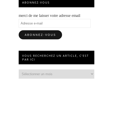
ABONNEZ-VOUS
merci de me laisser votre adresse email
Adresse
e-
mail
VOUS RECHERCHEZ UN ARTICLE, C’EST
PAR ICI
Vous
recherchez
un
article,
c’est
par
ici