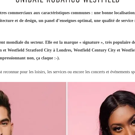
entres commerciaux aux caractéristiques communes : une bonne localisation,
itecture et de design, un panel d’enseignes optimal, une qualité de service
ent mondiale du secteur. Elle est la marque « signature », très populaire 
 et Westfield Stratford City à Londres, Westfield Century City et Westfie
pressionnant non, ça claque :-).
 reconnue pour les loisirs, les services ou encore les concerts et événements s