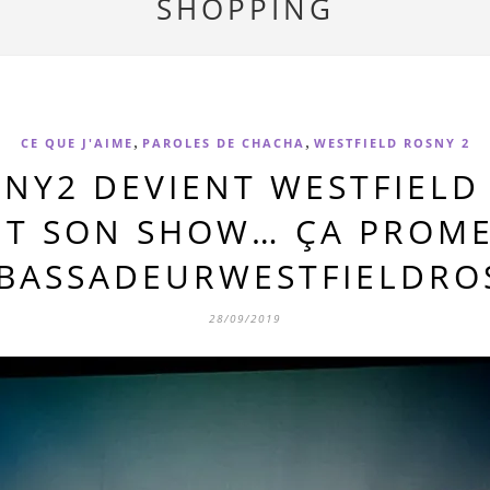
SHOPPING
,
,
CE QUE J'AIME
PAROLES DE CHACHA
WESTFIELD ROSNY 2
NY2 DEVIENT WESTFIELD 
IT SON SHOW… ÇA PROME
BASSADEURWESTFIELDRO
28/09/2019