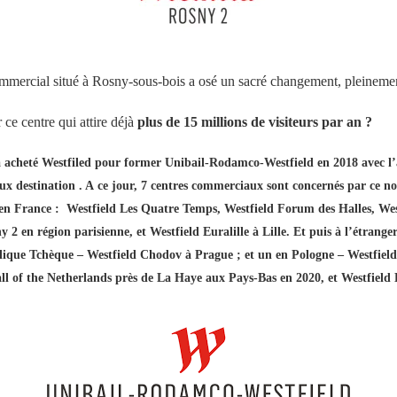
ercial situé à Rosny-sous-bois a osé un sacré changement, pleinement
ce centre qui attire déjà
plus de 15 millions de visiteurs par an ?
cheté Westfiled pour former Unibail-Rodamco-Westfield en 2018 avec l’a
x destination . A ce jour, 7 centres commerciaux sont concernés par ce no
n France : Westfield Les Quatre Temps, Westfield Forum des Halles, Westf
 2 en région parisienne, et Westfield Euralille à Lille. Et puis à l’étrange
que Tchèque – Westfield Chodov à Prague ; et un en Pologne – Westfield 
all of the Netherlands près de La Haye aux Pays-Bas en 2020, et Westfie