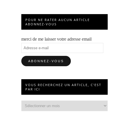
POUR NE RATER AUCUN ARTICLE
ABONNEZ-VOUS
merci de me laisser votre adresse email
Adresse
e-
mail
VOUS RECHERCHEZ UN ARTICLE, C’EST
PAR ICI
Vous
recherchez
un
article,
c’est
par