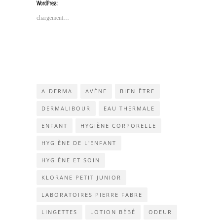
WordPress:
dans
dans
(ouvre
une
une
dans
nouvelle
nouvelle
une
chargement…
fenêtre)
fenêtre)
nouvelle
fenêtre)
A-DERMA
AVÈNE
BIEN-ÊTRE
DERMALIBOUR
EAU THERMALE
ENFANT
HYGIÈNE CORPORELLE
HYGIÈNE DE L'ENFANT
HYGIÈNE ET SOIN
KLORANE PETIT JUNIOR
LABORATOIRES PIERRE FABRE
LINGETTES
LOTION BÉBÉ
ODEUR