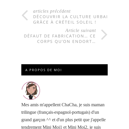
articles précédent
DÉCOUVRIR LA CULTURE URBAINE
GRÂCE À CRÉTEIL SOLEIL !
Article suivant
DÉFAUT DE FABRICATION… CE
CORPS QU’ON ENDORT…
A PROPOS DE MOI
Mes amis m'appellent ChaCha, je suis maman
trilingue (français-espagnol-portugais) d'un
grand garçon ^^ et d'un plus petit que j'appelle
tendrement Mini Moi1 et Mini Moi2, je suis