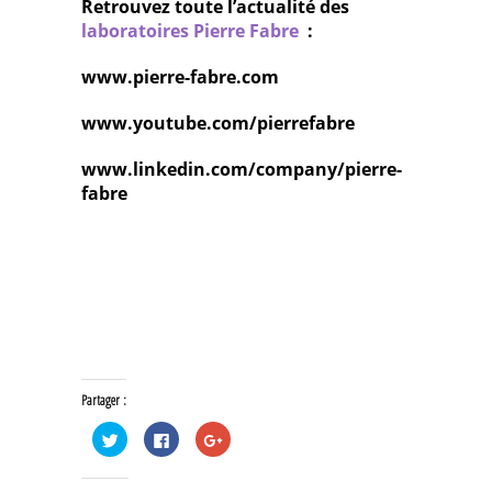
Retrouvez toute l’actualité des
laboratoires Pierre Fabre
:
www.pierre-fabre.com
www.youtube.com/pierrefabre
www.linkedin.com/company/pierre-
fabre
Partager :
Cliquez
Cliquez
Cliquez
pour
pour
pour
partager
partager
partager
sur
sur
sur
Twitter(ouvre
Facebook(ouvre
Google+