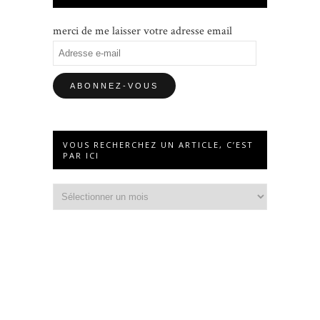
merci de me laisser votre adresse email
Adresse
e-
mail
VOUS RECHERCHEZ UN ARTICLE, C’EST
PAR ICI
Vous
recherchez
un
article,
c’est
par
ici