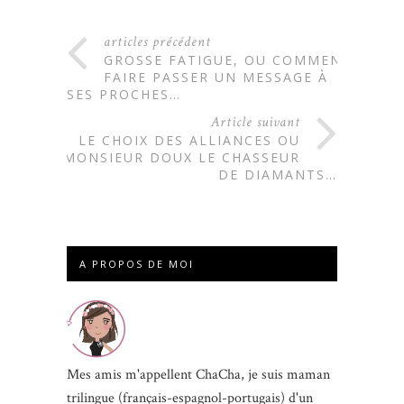
articles précédent
GROSSE FATIGUE, OU COMMENT
FAIRE PASSER UN MESSAGE À
SES PROCHES…
Article suivant
LE CHOIX DES ALLIANCES OU
MONSIEUR DOUX LE CHASSEUR
DE DIAMANTS…
A PROPOS DE MOI
Mes amis m'appellent ChaCha, je suis maman
trilingue (français-espagnol-portugais) d'un