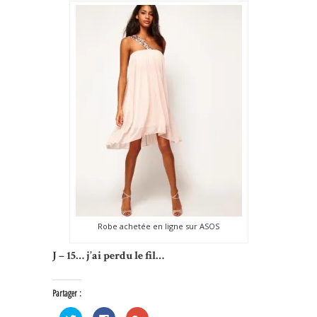
Robe achetée en ligne sur ASOS
J – 15… j’ai perdu le fil…
Partager :
Cliquez
Cliquez
Cliquez