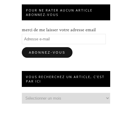
POUR NE RATER AUCUN ARTICLE
ABONNEZ-VOUS
merci de me laisser votre adresse email
Adresse
e-
mail
VOUS RECHERCHEZ UN ARTICLE, C’EST
PAR ICI
Vous
recherchez
un
article,
c’est
par