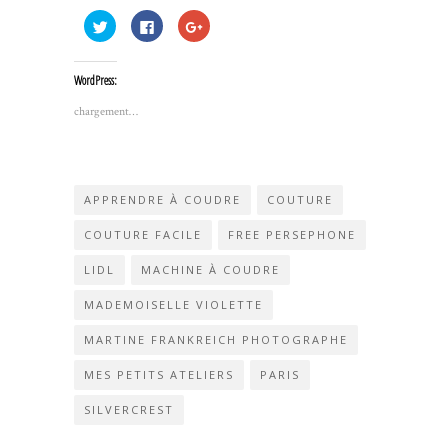
Cliquez
Cliquez
Cliquez
pour
pour
pour
partager
partager
partager
sur
sur
sur
Twitter(ouvre
Facebook(ouvre
Google+
WordPress:
dans
dans
(ouvre
une
une
dans
nouvelle
nouvelle
une
chargement…
fenêtre)
fenêtre)
nouvelle
fenêtre)
APPRENDRE À COUDRE
COUTURE
COUTURE FACILE
FREE PERSEPHONE
LIDL
MACHINE À COUDRE
MADEMOISELLE VIOLETTE
MARTINE FRANKREICH PHOTOGRAPHE
MES PETITS ATELIERS
PARIS
SILVERCREST