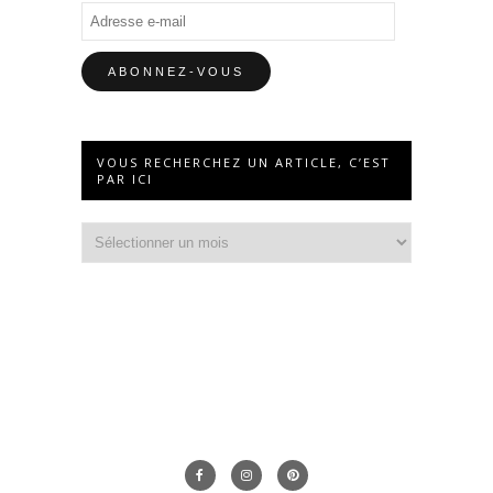
Adresse
e-
mail
VOUS RECHERCHEZ UN ARTICLE, C’EST
PAR ICI
Vous
recherchez
un
article,
c’est
par
ici