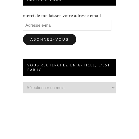
merci de me laisser votre adresse email
Adresse
e-
mail
VOUS RECHERCHEZ UN ARTICLE, C’EST
PAR ICI
Vous
recherchez
un
article,
c’est
par
ici