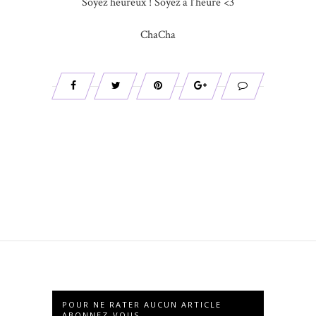
Soyez heureux ! Soyez à l’heure <3
ChaCha
POUR NE RATER AUCUN ARTICLE
ABONNEZ-VOUS