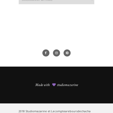
recherchez
un
article,
c’est
par
ici
Made with
studiomazarine
2018 Studiomazarine et Lecompteareboursdechacha