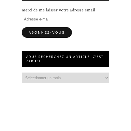
merci de me laisser votre adresse email
Adresse
e-
mail
VOUS RECHERCHEZ UN ARTICLE, C’EST
PAR ICI
Vous
recherchez
un
article,
c’est
par
ici