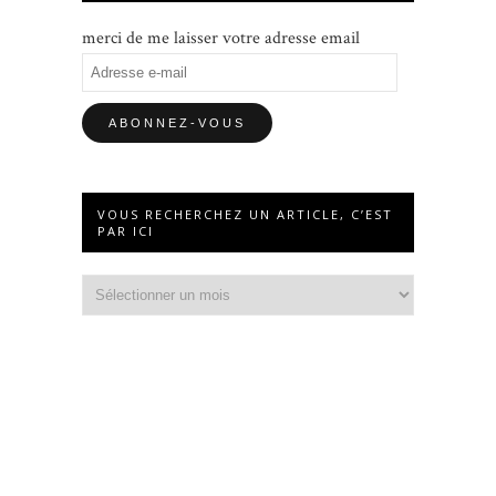
merci de me laisser votre adresse email
Adresse
e-
mail
VOUS RECHERCHEZ UN ARTICLE, C’EST
PAR ICI
Vous
recherchez
un
article,
c’est
par
ici