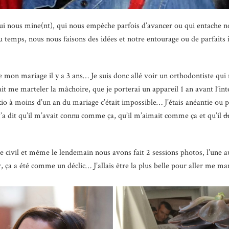
i nous mine(nt), qui nous empêche parfois d’avancer ou qui entache no
du temps, nous nous faisons des idées et notre entourage ou de parfaits
 mon mariage il y a 3 ans… Je suis donc allé voir un orthodontiste qu
ait me marteler la mâchoire, que je porterai un appareil 1 an avant l’in
uxio à moins d’un an du mariage c’était impossible… J’étais anéantie 
a dit qu’il m’avait connu comme ça, qu’il m’aimait comme ça et qu’il
d
e civil et même le lendemain nous avons fait 2 sessions photos, l’une a
, ça a été comme un déclic… J’allais être la plus belle pour aller me m