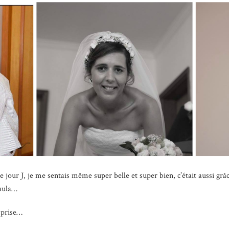
 jour J, je me sentais même super belle et super bien, c’était aussi grâ
Paula…
 prise…