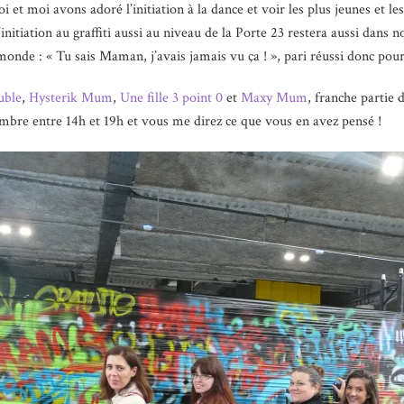
 et moi avons adoré l’initiation à la dance et voir les plus jeunes et les
initiation au graffiti aussi au niveau de la Porte 23 restera aussi dan
nde : « Tu sais Maman, j’avais jamais vu ça ! », pari réussi donc pour 
ble
,
Hysterik Mum
,
Une fille 3 point 0
et
Maxy Mum
, franche partie 
embre entre 14h et 19h et vous me direz ce que vous en avez pensé !