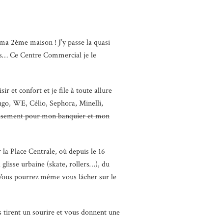
st ma 2ème maison ! J’y passe la quasi
ées… Ce Centre Commercial je le
r et confort et je file à toute allure
ngo, WE, Célio, Sephora, Minelli,
sement pour mon banquier et mon
la Place Centrale, où depuis le 16
glisse urbaine (skate, rollers…), du
! Vous pourrez même vous lâcher sur le
 tirent un sourire et vous donnent une