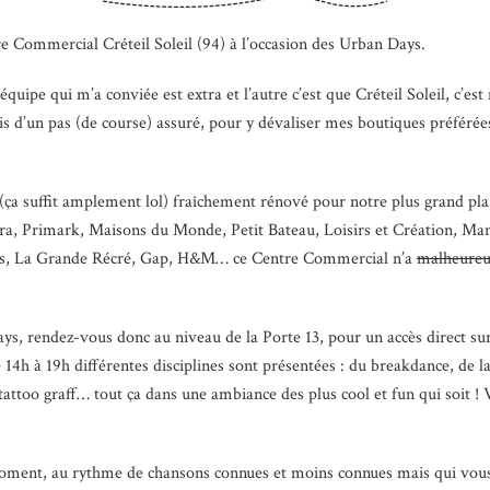
ntre Commercial Créteil Soleil (94) à l’occasion des Urban Days.
’équipe qui m’a conviée est extra et l’autre c’est que Créteil Soleil, c’e
vais d’un pas (de course) assuré, pour y dévaliser mes boutiques préfér
ça suffit amplement lol) fraîchement rénové pour notre plus grand plaisi
ra, Primark, Maisons du Monde, Petit Bateau, Loisirs et Création, Ma
lus, La Grande Récré, Gap, H&M… ce Centre Commercial n’a
malheureu
s, rendez-vous donc au niveau de la Porte 13, pour un accès direct sur 
4h à 19h différentes disciplines sont présentées : du breakdance, de la 
 tattoo graff… tout ça dans une ambiance des plus cool et fun qui soit 
moment, au rythme de chansons connues et moins connues mais qui vous