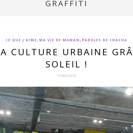
GRAFFITI
,
,
CE QUE J'AIME
MA VIE DE MAMAN
PAROLES DE CHACHA
A CULTURE URBAINE GRÂ
SOLEIL !
17/09/2015