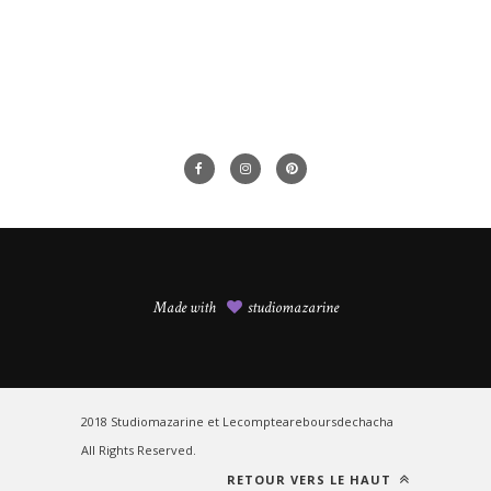
c’est
par
ici
Made with
studiomazarine
2018 Studiomazarine et Lecompteareboursdechacha
All Rights Reserved.
RETOUR VERS LE HAUT