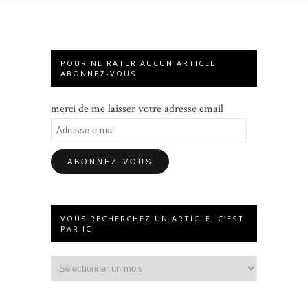
POUR NE RATER AUCUN ARTICLE
ABONNEZ-VOUS
merci de me laisser votre adresse email
Adresse
e-
mail
VOUS RECHERCHEZ UN ARTICLE, C’EST
PAR ICI
Vous
recherchez
un
article,