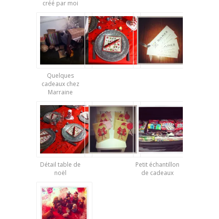
créé par moi
Quelques
cadeaux chez
Marraine
Détail table de
Petit échantillon
noël
de cadeaux