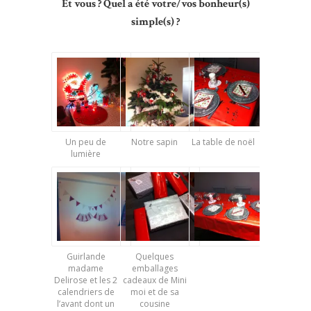
Et vous ? Quel a été votre/vos bonheur(s)
simple(s) ?
Un peu de
Notre sapin
La table de noël
lumière
Guirlande
Quelques
madame
emballages
Delirose et les 2
cadeaux de Mini
calendriers de
moi et de sa
l’avant dont un
cousine