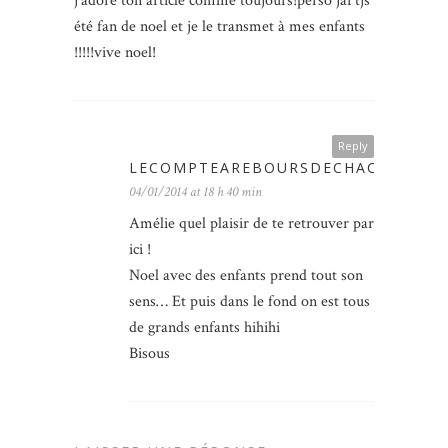
j’adore ton article comme toujours!perso jai tjs
été fan de noel et je le transmet à mes enfants
!!!!!vive noel!
Reply
LECOMPTEAREBOURSDECHACHA
04/01/2014 at 18 h 40 min
Amélie quel plaisir de te retrouver par
ici !
Noel avec des enfants prend tout son
sens… Et puis dans le fond on est tous
de grands enfants hihihi
Bisous