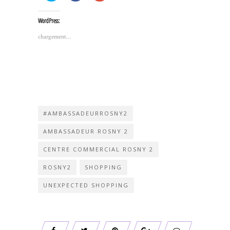
partager
partager
partager
sur
sur
sur
Twitter(ouvre
Facebook(ouvre
Google+
WordPress:
dans
dans
(ouvre
une
une
dans
nouvelle
nouvelle
une
chargement…
fenêtre)
fenêtre)
nouvelle
fenêtre)
#AMBASSADEURROSNY2
AMBASSADEUR ROSNY 2
CENTRE COMMERCIAL ROSNY 2
ROSNY2
SHOPPING
UNEXPECTED SHOPPING