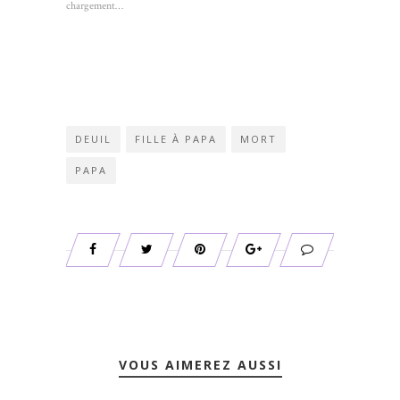
nouvelle
nouvelle
une
chargement…
fenêtre)
fenêtre)
nouvelle
fenêtre)
DEUIL
FILLE À PAPA
MORT
PAPA
VOUS AIMEREZ AUSSI