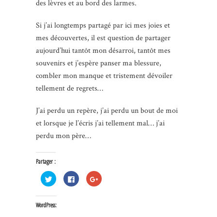
des lèvres et au bord des larmes.
Si j’ai longtemps partagé par ici mes joies et
mes découvertes, il est question de partager
aujourd’hui tantôt mon désarroi, tantôt mes
souvenirs et j’espère panser ma blessure,
combler mon manque et tristement dévoiler
tellement de regrets…
J’ai perdu un repère, j’ai perdu un bout de moi
et lorsque je l’écris j’ai tellement mal… j’ai
perdu mon père…
Partager :
Cliquez
Cliquez
Cliquez
pour
pour
pour
partager
partager
partager
sur
sur
sur
Twitter(ouvre
Facebook(ouvre
Google+
WordPress:
dans
dans
(ouvre
une
une
dans