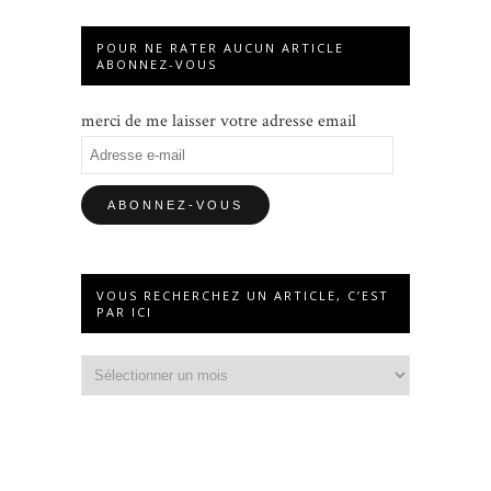
POUR NE RATER AUCUN ARTICLE
ABONNEZ-VOUS
merci de me laisser votre adresse email
Adresse
e-
mail
VOUS RECHERCHEZ UN ARTICLE, C’EST
PAR ICI
Vous
recherchez
un
article,
c’est
par