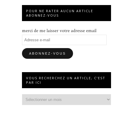
POUR NE RATER AUCUN ARTICLE
ABONNEZ-VOUS
merci de me laisser votre adresse email
Adresse
e-
mail
VOUS RECHERCHEZ UN ARTICLE, C’EST
PAR ICI
Vous
recherchez
un
article,
c’est
par