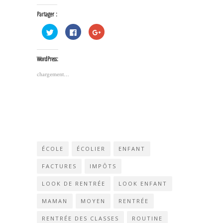
Partager :
Cliquez
Cliquez
Cliquez
pour
pour
pour
partager
partager
partager
sur
sur
sur
Twitter(ouvre
Facebook(ouvre
Google+
WordPress:
dans
dans
(ouvre
une
une
dans
nouvelle
nouvelle
une
chargement…
fenêtre)
fenêtre)
nouvelle
fenêtre)
ÉCOLE
ÉCOLIER
ENFANT
FACTURES
IMPÔTS
LOOK DE RENTRÉE
LOOK ENFANT
MAMAN
MOYEN
RENTRÉE
RENTRÉE DES CLASSES
ROUTINE