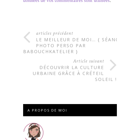
données de vos commentaires sont utilisées
.
articles précédent
LE MEILLEUR DE MOI… { SÉANCE
PHOTO PERSO PAR
BABOUCHKATELIER }
Article suivant
DÉCOUVRIR LA CULTURE
URBAINE GRÂCE À CRÉTEIL
SOLEIL !
A PROPOS DE MOI